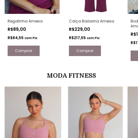
Regatinha Ameixa
Calça Bailarina Ameixa
Bod
Ame
R$89,00
R$229,00
R$1
R$84,55
R$217,55
com
Pix
com
Pix
R$1
Comprar
MODA FITNESS