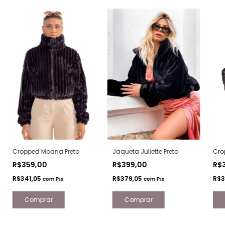
Cropped Moana Preto
Jaqueta Juliette Preto
Cro
R$359,00
R$399,00
R$
R$341,05
R$379,05
R$3
com
Pix
com
Pix
Comprar
Comprar