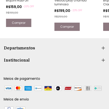
Biquíni Rubi Off
Vestido play chumbo
Biqu
luminoso
Cla
R$159,00
-
20
% OFF
R$199,00
R$
-
23
% OFF
R$199,00
R$259,00
R$1
Comprar
Comprar
Departamentos
Institucional
Meios de pagamento
Meios de envio