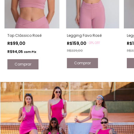
Top Clássico Rosê
Legging Favo Rosê
Leg
R$99,00
R$159,00
R$
-
31
% OFF
R$229,00
R$2
R$94,05
com
Pix
Comprar
Comprar