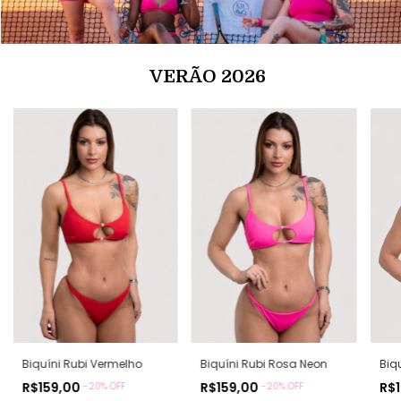
VERÃO 2026
Biquíni Rubi Vermelho
Biquíni Rubi Rosa Neon
Biq
R$159,00
R$159,00
R$
-
20
% OFF
-
20
% OFF