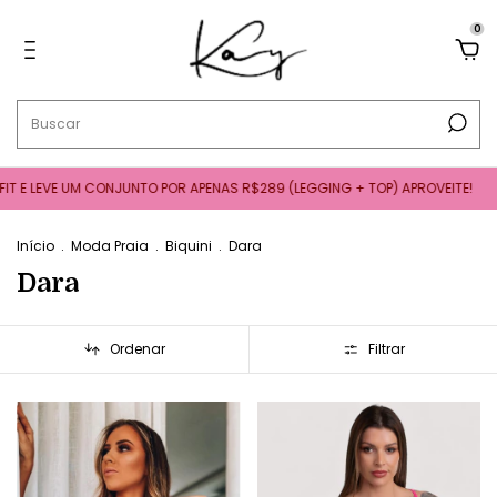
0
EVE UM CONJUNTO POR APENAS R$289 (LEGGING + TOP) APROVEITE!
APLIQ
Início
.
Moda Praia
.
Biquini
.
Dara
Dara
Ordenar
Filtrar