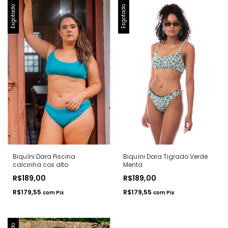
Esgotado
Esgotado
Biquíni Dara Piscina
Biquíni Dara Tigrado Verde
calcinha cos alto
Menta
R$189,00
R$189,00
R$179,55
R$179,55
com
Pix
com
Pix