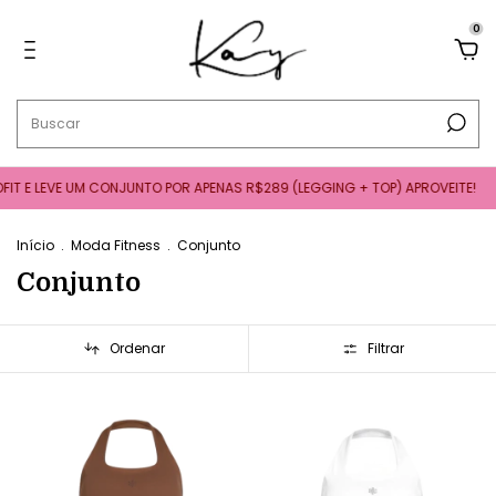
0
T E LEVE UM CONJUNTO POR APENAS R$289 (LEGGING + TOP) APROVEITE!
Início
.
Moda Fitness
.
Conjunto
Conjunto
Ordenar
Filtrar