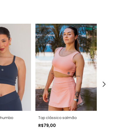
 Chumbo
Top clássico salmão
Top clássico 
R$79,00
R$79,00