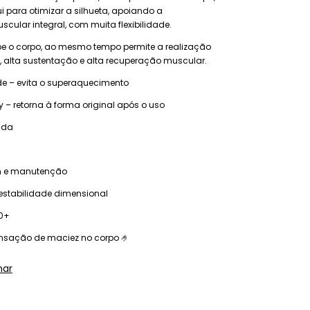
ui para otimizar a silhueta, apoiando a
cular integral, com muita flexibilidade.
pe o corpo, ao mesmo tempo permite a realização
 alta sustentação e alta recuperação muscular.
de – evita o superaquecimento
– retorna à forma original após o uso
ida
m e manutenção
 estabilidade dimensional
50+
ensação de maciez no corpo 🤌
har