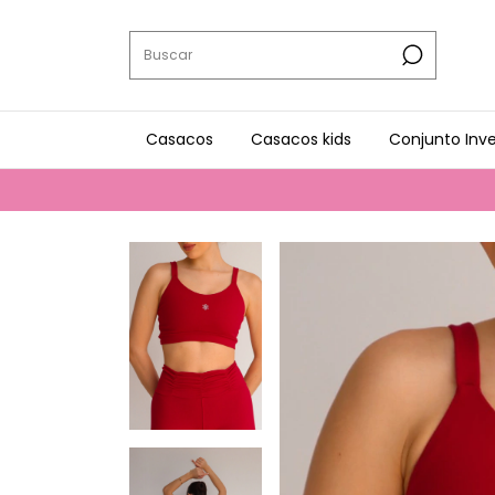
Casacos
Casacos kids
Conjunto Inv