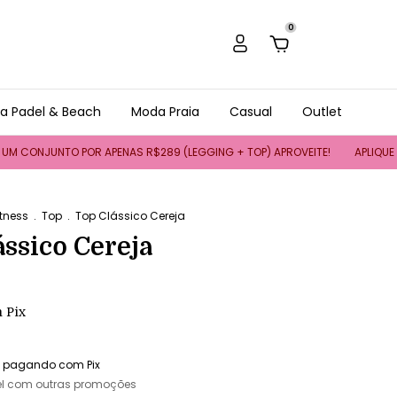
0
a Padel & Beach
Moda Praia
Casual
Outlet
CONJUNTO POR APENAS R$289 (LEGGING + TOP) APROVEITE!
APLIQUE O CU
tness
.
Top
.
Top Clássico Cereja
ássico Cereja
m
Pix
pagando com Pix
l com outras promoções