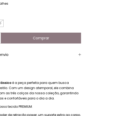
alhes
G
envio
lássico
é a peça perfeita para quem busca
 estilo. Com um design atemporal, ele combina
com as três calças da nossa coleção, garantindo
os e confortáveis para o dia a dia.
osso tecido PREMIUM:
oder de retração power, um suporte extra ao corpo,