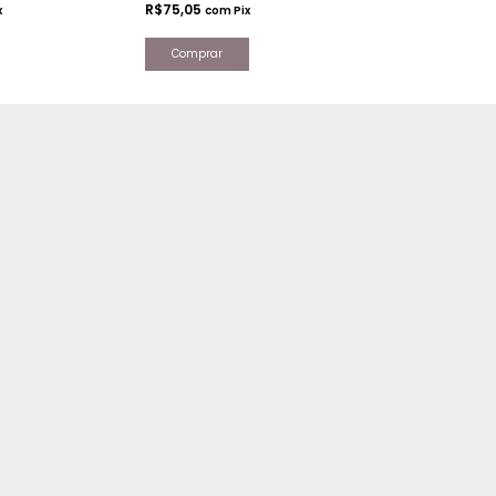
R$75,05
R$75,05
x
com
Pix
com
Pi
Comprar
Comprar