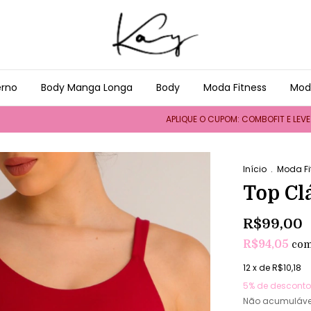
erno
Body Manga Longa
Body
Moda Fitness
Mod
APLIQUE O CUPOM: COMBOFIT E LEVE UM 
Início
.
Moda Fi
Top Cl
R$99,00
R$94,05
co
12
x de
R$10,18
5% de desconto
Não acumuláve