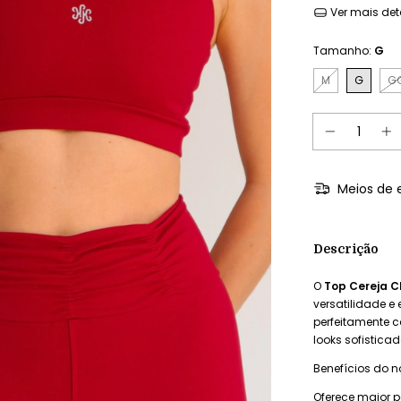
Ver mais det
Tamanho:
G
M
G
G
Meios de 
Descrição
O
Top Cereja C
versatilidade e
perfeitamente 
looks sofisticad
Benefícios do n
Oferece maior p