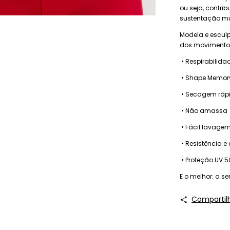
ou seja, contrib
sustentação mus
Modela e escul
dos movimento,
•
Respirabilida
•
Shape Memory 
•
Secagem ráp
•
Não amassa
•
Fácil lavage
•
Resistência e
•
Proteção UV 
E o melhor: a s
Compartil