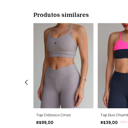
Produtos similares
Azul Marinho
Top Clássico Cinza
Top Duo Chum
R$99,00
R$39,00
OFF
-
56
% 