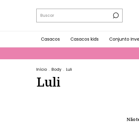
Casacos
Casacos kids
Conjunto Inv
Início
.
Body
.
Luli
Luli
Não t