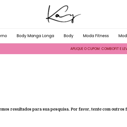
erno
Body Manga Longa
Body
Moda Fitness
Mod
APLIQUE O CUPOM: COMBOFIT E LEV
emos resultados para sua pesquisa. Por favor, tente com outros fi